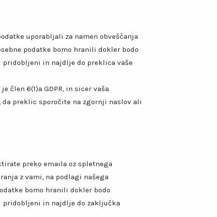
podatke uporabljali za namen obveščanja
 osebne podatke bomo hranili dokler bodo
 pridobljeni in najdlje do preklica vaše
e člen 6(1)a GDPR, in sicer vaša
, da preklic sporočite na zgornji naslov ali
tirate preko emaila oz spletnega
anja z vami, na podlagi našega
podatke bomo hranili dokler bodo
 pridobljeni in najdlje do zaključka