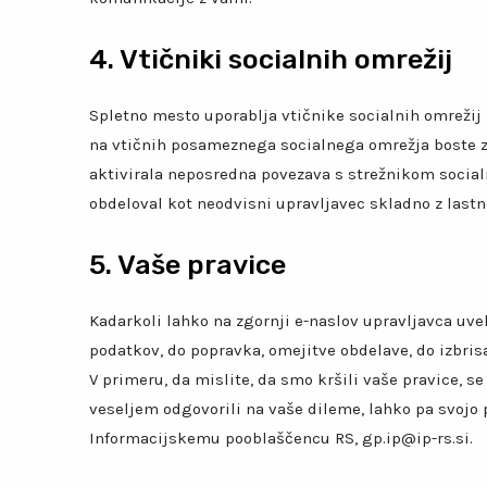
4. Vtičniki socialnih omrežij
Spletno mesto uporablja vtičnike socialnih omrežij
na vtičnih posameznega socialnega omrežja boste za
aktivirala neposredna povezava s strežnikom socia
obdeloval kot neodvisni upravljavec skladno z lastn
5. Vaše pravice
Kadarkoli lahko na zgornji e-naslov upravljavca uvel
podatkov, do popravka, omejitve obdelave, do izbrisa
V primeru, da mislite, da smo kršili vaše pravice, 
veseljem odgovorili na vaše dileme, lahko pa svojo
Informacijskemu pooblaščencu RS, gp.ip@ip-rs.si.