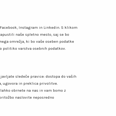
 Facebook, Instagram in Linkedin. S klikom
pustili naše spletno mesto, saj se bo
lnega omrežja, ki bo vaše oseben podatke
o politiko varstva osebnih podatkov.
javljate sledeče pravice: dostopa do vaših
, ugovora in preklica privolitve.
se lahko obrnete na nas in vam bomo z
 pritožbo naslovite neposredno