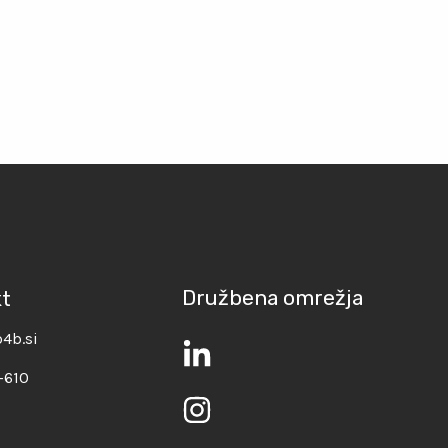
Družbena omrežja
kt
4b.si
-610