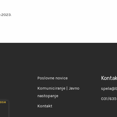
9.2023.
Konta
Poslovne novice
Komuniciranje | Javno
spela@b
nastopanje
031/635
Kontakt