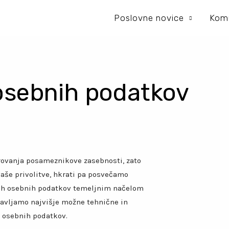
Poslovne novice
Komu
 osebnih podatkov
ovanja posameznikove zasebnosti, zato
še privolitve, hkrati pa posvečamo
aših osebnih podatkov temeljnim načelom
tavljamo najvišje možne tehnične in
h osebnih podatkov.