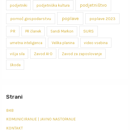
podjetništvo
podjetniki
podjetniška kultura
poplave
pomoč gospodarstvu
poplave 2023
PR
SURS
PR članek
Sandi Markon
umetna inteligenca
Velika planina
video vsebina
višja sila
Zavod AI-D
Zavod za zaposlovanje
škoda
Strani
B4B
KOMUNICIRANJE | JAVNO NASTOPANJE
KONTAKT