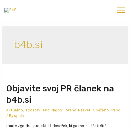
b4b.si
Objavite svoj PR članek na
b4b.si
Aktualno
,
Izpostavljeno
,
Najbolj brano
,
Nasveti
,
Opaženo
,
Trendi
/ By
spela
Imate zgodbo, projekt ali dosežek, ki ga mora slišati širša