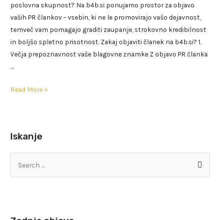
poslovna skupnost? Na b4b.si ponujamo prostor za objavo
vaših PR člankov – vsebin, ki ne le promovirajo vašo dejavnost,
temveč vam pomagajo graditi zaupanje, strokovno kredibilnost
in boljšo spletno prisotnost. Zakaj objaviti članek na b4b.si? 1.
Večja prepoznavnost vaše blagovne znamke Z objavo PR članka
…
Read More »
Iskanje