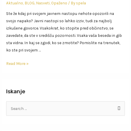
Aktualno
,
BLOG
,
Nasveti
,
Opaženo
/ By
spela
Ste že kdaj pri svojem javnem nastopu nehote opozorili na
svojo napako? Javni nastopi so lahko izziv, tudi za najbolj
izkušene govorce. Vsakokrat, ko stopite pred občinstvo, se
zavedate, da ste v središču pozornosti. Vsaka vaša beseda in gib
sta vidna. In kaj se zgodi, ko se zmotite? Pomislite na trenutek,
ko ste pri svojem …
Read More »
Iskanje