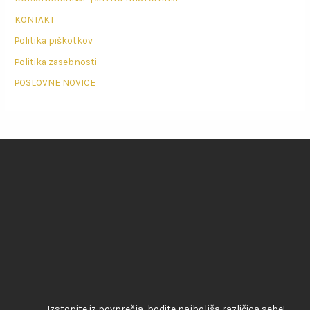
KONTAKT
Politika piškotkov
Politika zasebnosti
POSLOVNE NOVICE
Izstopite iz povprečja, bodite najboljša različica sebe!