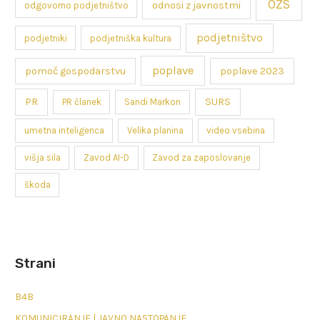
OZS
odnosi z javnostmi
odgovorno podjetništvo
podjetništvo
podjetniki
podjetniška kultura
poplave
pomoč gospodarstvu
poplave 2023
PR
SURS
PR članek
Sandi Markon
umetna inteligenca
Velika planina
video vsebina
višja sila
Zavod AI-D
Zavod za zaposlovanje
škoda
Strani
B4B
KOMUNICIRANJE | JAVNO NASTOPANJE