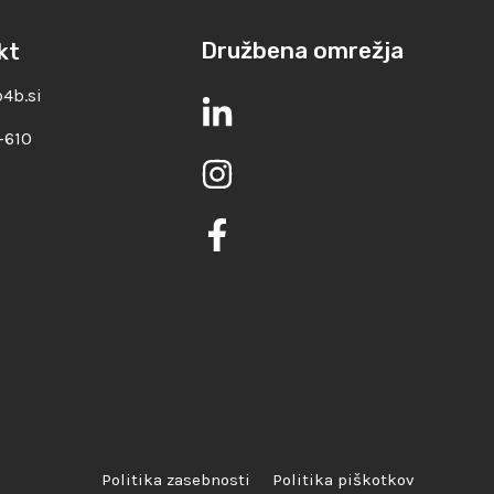
Družbena omrežja
kt
4b.si
-610
Politika zasebnosti
Politika piškotkov