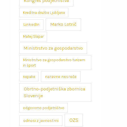
Kongres podjetništva
Kreditna družba Ljubljana
Marko Lotrič
LinkedIn
Matej Slapar
Ministrstvo za gospodarstvo
Ministrstvo za gospodarstvo turizem
in šport
naravne nesreče
napake
Obrtno-podjetniška zbornica
Slovenije
odgovorno podjetništvo
OZS
odnosi z javnostmi