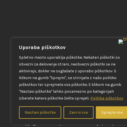
Uporaba piškotkov
Spletno mesto uporablja piškotke. Nekateri piškotki so
obvezni za delovanje strani, neobvezni piškotki se ne
Izstopite iz povprečja, bodite najboljša različica sebe!
aktivirajo, dokler ne soglašate z uporabo piškotkov. S
klikom na gumb "Sprejmi", se strinjate z našo politiko
piškotkov ter sprejmete vse piškotke. S klikom na gumb
"Nastavi piškotke" lahko posamezno po kategorijah
izberete katere piškotke želite sprejeti.
Politika piškotkov
Nastavi piškotke
Zavrni vse
Sprejmi vse
Copyright © B4B Popolno komuniciranje | Vse pravice