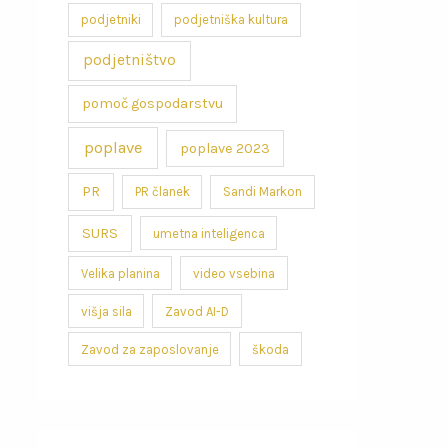
podjetniki
podjetniška kultura
podjetništvo
pomoč gospodarstvu
poplave
poplave 2023
PR
PR članek
Sandi Markon
SURS
umetna inteligenca
Velika planina
video vsebina
višja sila
Zavod AI-D
Zavod za zaposlovanje
škoda