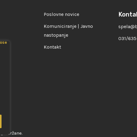
Konta
Poslovne novice
Komuniciranje | Javno
spela@b
nastopanje
031/635
Kontakt
 pridržane.