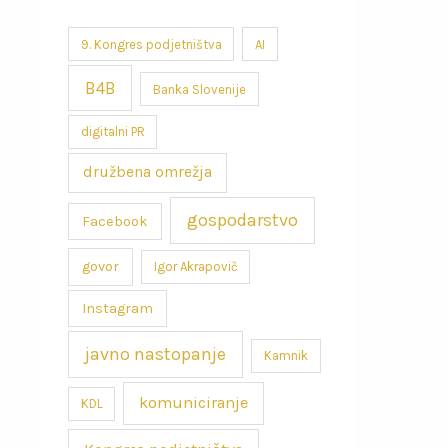
9. Kongres podjetništva
AI
B4B
Banka Slovenije
digitalni PR
družbena omrežja
gospodarstvo
Facebook
govor
Igor Akrapovič
Instagram
javno nastopanje
Kamnik
komuniciranje
KDL