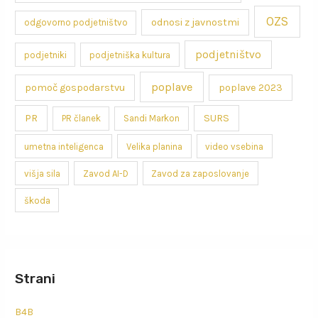
OZS
odnosi z javnostmi
odgovorno podjetništvo
podjetništvo
podjetniki
podjetniška kultura
poplave
pomoč gospodarstvu
poplave 2023
PR
SURS
PR članek
Sandi Markon
umetna inteligenca
Velika planina
video vsebina
višja sila
Zavod AI-D
Zavod za zaposlovanje
škoda
Strani
B4B