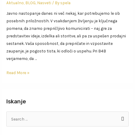
Aktualno
,
BLOG
,
Nasveti
/ By
spela
Javno nastopanje danes ni več nekaj, kar potrebujemo le ob
posebnih priložnostih. V vsakdanjem življenju je ključnega
pomena, da znamo prepričljivo komunicirati – naj gre za
predstavitev ideje, izdelka ali storitve, ali pa za uspešen prodajni
sestanek. Vaša sposobnost, da prepričate in vzpostavite
zaupanje, je pogosto tista, ki odloči o uspehu. Pri B4B
verjamemo, da …
Read More »
Iskanje