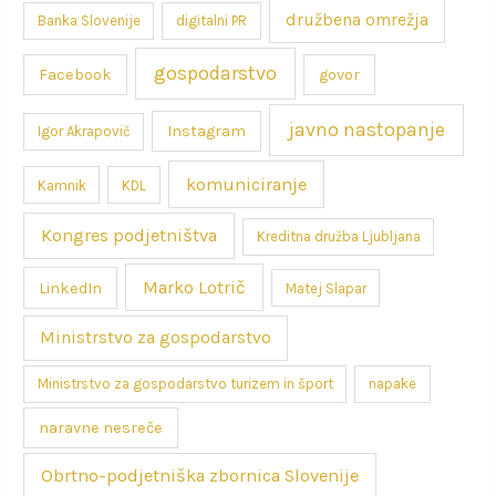
družbena omrežja
Banka Slovenije
digitalni PR
gospodarstvo
Facebook
govor
javno nastopanje
Instagram
Igor Akrapovič
komuniciranje
Kamnik
KDL
Kongres podjetništva
Kreditna družba Ljubljana
Marko Lotrič
LinkedIn
Matej Slapar
Ministrstvo za gospodarstvo
Ministrstvo za gospodarstvo turizem in šport
napake
naravne nesreče
Obrtno-podjetniška zbornica Slovenije