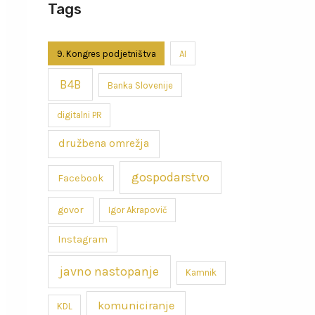
Tags
9. Kongres podjetništva
AI
B4B
Banka Slovenije
digitalni PR
družbena omrežja
gospodarstvo
Facebook
govor
Igor Akrapovič
Instagram
javno nastopanje
Kamnik
komuniciranje
KDL