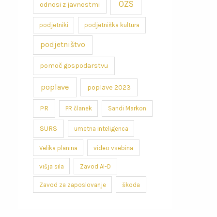
OZS
odnosi z javnostmi
podjetniki
podjetniška kultura
podjetništvo
pomoč gospodarstvu
poplave
poplave 2023
PR
PR članek
Sandi Markon
SURS
umetna inteligenca
Velika planina
video vsebina
višja sila
Zavod AI-D
Zavod za zaposlovanje
škoda