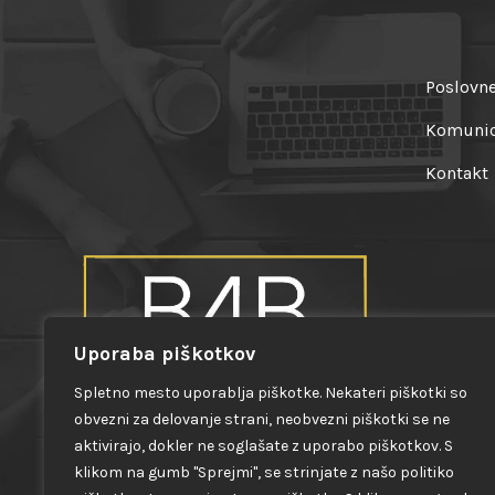
Poslovne
Komunici
Kontakt
Uporaba piškotkov
Spletno mesto uporablja piškotke. Nekateri piškotki so
Izstopite iz povprečja, bodite najboljša
obvezni za delovanje strani, neobvezni piškotki se ne
različica sebe!
aktivirajo, dokler ne soglašate z uporabo piškotkov. S
klikom na gumb "Sprejmi", se strinjate z našo politiko