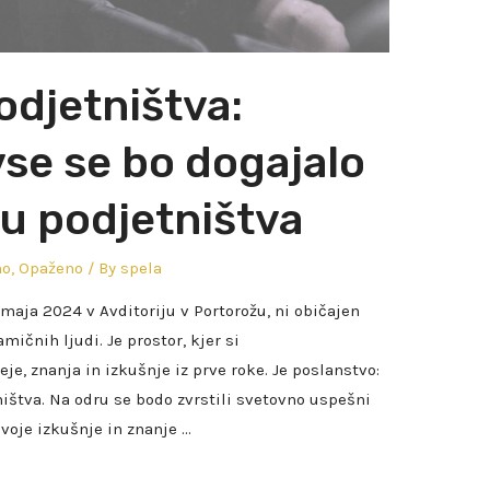
odjetništva:
 vse se bo dogajalo
su podjetništva
no
,
Opaženo
/ By
spela
. maja 2024 v Avditoriju v Portorožu, ni običajen
ičnih ljudi. Je prostor, kjer si
je, znanja in izkušnje iz prve roke. Je poslanstvo:
ištva. Na odru se bodo zvrstili svetovno uspešni
svoje izkušnje in znanje …