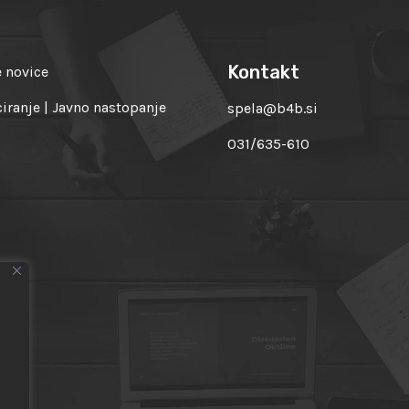
Kontakt
 novice
ranje | Javno nastopanje
spela@b4b.si
031/635-610