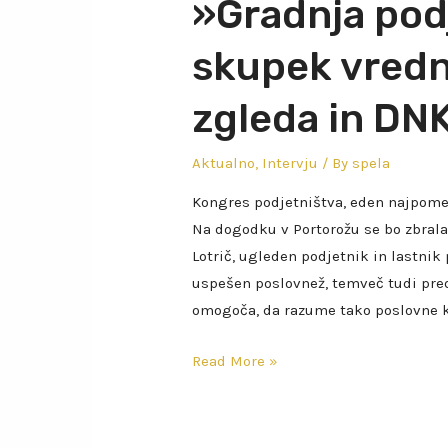
»Gradnja podj
skupek vredn
zgleda in DN
Aktualno
,
Intervju
/ By
spela
Kongres podjetništva, eden najpomem
Na dogodku v Portorožu se bo zbrala
Lotrič, ugleden podjetnik in lastnik
uspešen poslovnež, temveč tudi pre
omogoča, da razume tako poslovne k
Read More »