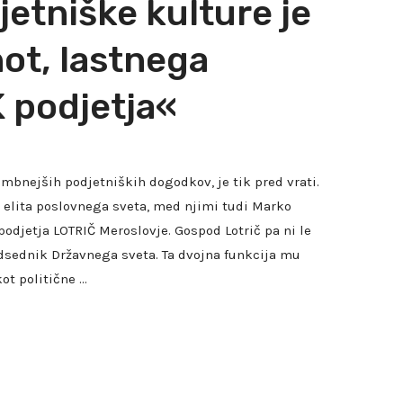
etniške kulture je
ot, lastnega
K podjetja«
bnejših podjetniških dogodkov, je tik pred vrati.
 elita poslovnega sveta, med njimi tudi Marko
 podjetja LOTRIČ Meroslovje. Gospod Lotrič pa ni le
dsednik Državnega sveta. Ta dvojna funkcija mu
ot politične …