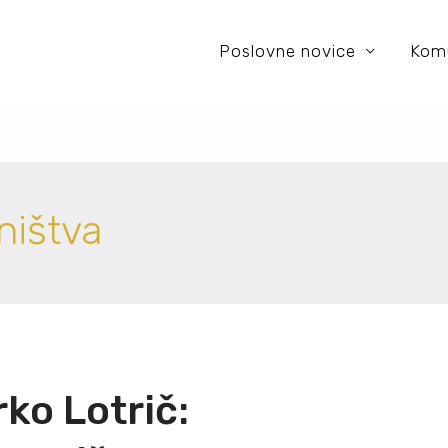
Poslovne novice
Komu
ništva
rko Lotrič: