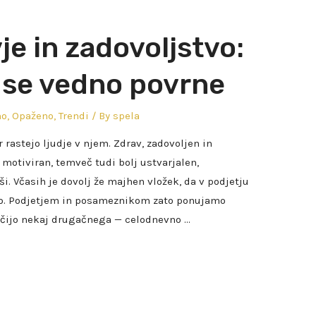
je in zadovoljstvo:
ki se vedno povrne
no
,
Opaženo
,
Trendi
/ By
spela
r rastejo ljudje v njem. Zdrav, zadovoljen in
 motiviran, temveč tudi bolj ustvarjalen,
. Včasih je dovolj že majhen vložek, da v podjetju
bo. Podjetjem in posameznikom zato ponujamo
čijo nekaj drugačnega — celodnevno …