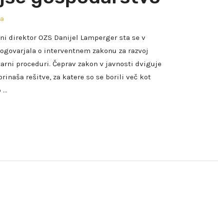
la
ni direktor OZS Danijel Lamperger sta se v
govarjala o interventnem zakonu za razvoj
tarni proceduri. Čeprav zakon v javnosti dviguje
rinaša rešitve, za katere so se borili več kot
o …