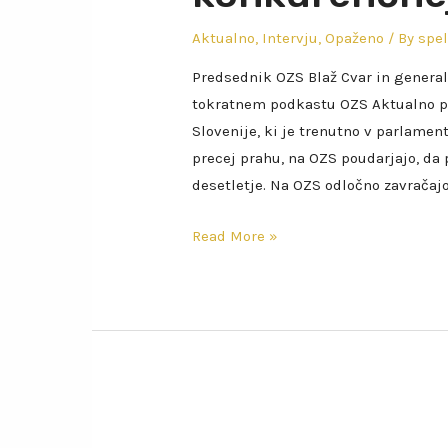
Aktualno
,
Intervju
,
Opaženo
/ By
spe
Predsednik OZS Blaž Cvar in general
tokratnem podkastu OZS Aktualno po
Slovenije, ki je trenutno v parlamen
precej prahu, na OZS poudarjajo, da p
desetletje. Na OZS odločno zavračaj
Read More »