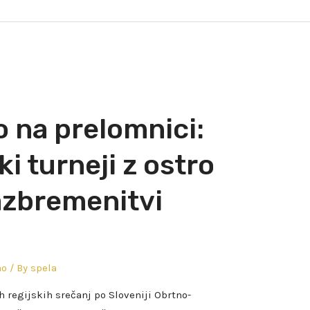
 na prelomnici:
i turneji z ostro
azbremenitvi
no
/ By
spela
 regijskih srečanj po Sloveniji Obrtno-