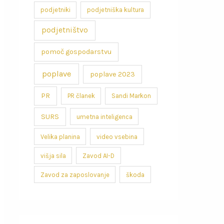
podjetniki
podjetniška kultura
podjetništvo
pomoč gospodarstvu
poplave
poplave 2023
PR
PR članek
Sandi Markon
SURS
umetna inteligenca
Velika planina
video vsebina
višja sila
Zavod AI-D
Zavod za zaposlovanje
škoda