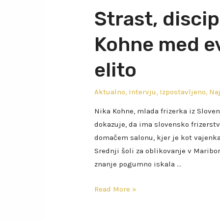
Strast, discipl
Kohne med ev
elito
Aktualno
,
Intervju
,
Izpostavljeno
,
Naj
Nika Kohne, mlada frizerka iz Slove
dokazuje, da ima slovensko frizerstv
domačem salonu, kjer je kot vajenka
Srednji šoli za oblikovanje v Mariboru
znanje pogumno iskala …
Read More »