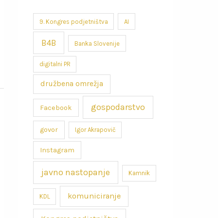
9. Kongres podjetništva
AI
B4B
Banka Slovenije
digitalni PR
družbena omrežja
gospodarstvo
Facebook
govor
Igor Akrapovič
Instagram
javno nastopanje
Kamnik
komuniciranje
KDL