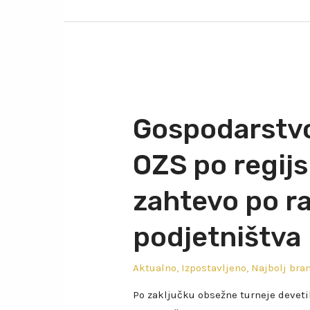
Gospodarstvo
OZS po regijsk
zahtevo po r
podjetništva
Aktualno
,
Izpostavljeno
,
Najbolj bra
Po zaključku obsežne turneje devetih