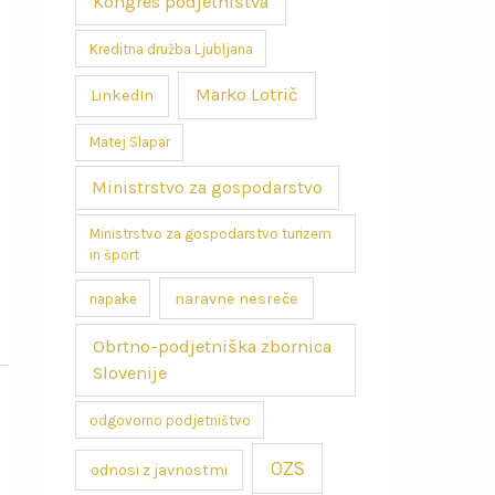
Kongres podjetništva
Kreditna družba Ljubljana
Marko Lotrič
LinkedIn
Matej Slapar
Ministrstvo za gospodarstvo
Ministrstvo za gospodarstvo turizem
in šport
naravne nesreče
napake
Obrtno-podjetniška zbornica
Slovenije
odgovorno podjetništvo
OZS
odnosi z javnostmi