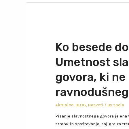
Ko besede dob
Umetnost sl
govora, ki ne
ravnodušneg
Aktualno
,
BLOG
,
Nasveti
/ By
spela
Pisanje slavnostnega govora je ena ti
strahu in spoštovanja, saj gre za tr