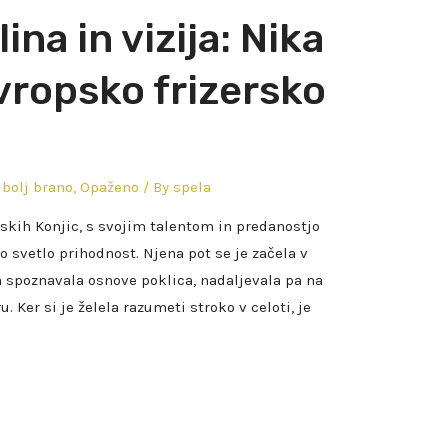
ina in vizija: Nika
ropsko frizersko
bolj brano
,
Opaženo
/ By
spela
nskih Konjic, s svojim talentom in predanostjo
o svetlo prihodnost. Njena pot se je začela v
 spoznavala osnove poklica, nadaljevala pa na
. Ker si je želela razumeti stroko v celoti, je