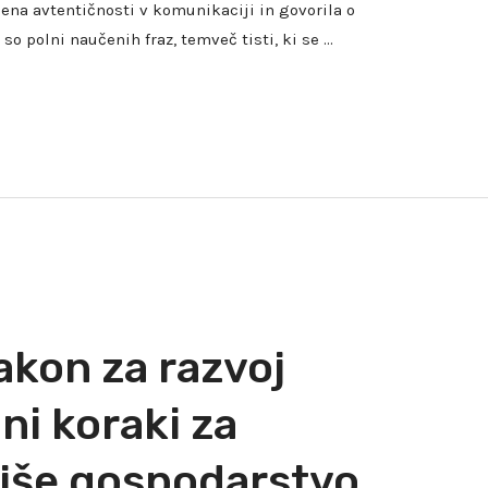
ena avtentičnosti v komunikaciji in govorila o
i so polni naučenih fraz, temveč tisti, ki se …
akon za razvoj
ni koraki za
jše gospodarstvo