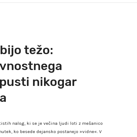
ijo težo:
avnostnega
 pusti nikogar
a
stih nalog, ki se je večina ljudi loti z mešanico
enutek, ko besede dejansko postanejo »vidne«. V